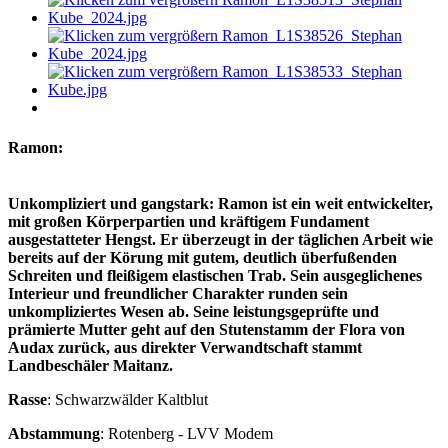
Ramon:
Unkompliziert und gangstark: Ramon ist ein weit entwickelter, mit
Unkompliziert und gangstark: Ramon ist ein weit entwickelter,
großen Körperpartien und kräftigem Fundament ausgestatteter
mit großen Körperpartien und kräftigem Fundament
Hengst. Er überzeugt in der täglichen Arbeit wie bereits auf der
ausgestatteter Hengst. Er überzeugt in der täglichen Arbeit wie
Körung mit gutem, deutlich überfußenden Schreiten und fleißigem
bereits auf der Körung mit gutem, deutlich überfußenden
elastischen Trab. Sein ausgeglichenes Interieur und freundlicher
Schreiten und fleißigem elastischen Trab. Sein ausgeglichenes
Charakter runden sein unkompliziertes Wesen ab. Seine
Interieur und freundlicher Charakter runden sein
leistungsgeprüfte und prämierte Mutter geht auf den Stutenstamm
unkompliziertes Wesen ab. Seine leistungsgeprüfte und
der Flora von Audax zurück, aus direkter Verwandtschaft stammt
prämierte Mutter geht auf den Stutenstamm der Flora von
Landbeschäler Maitanz.
Audax zurück, aus direkter Verwandtschaft stammt
Landbeschäler Maitanz.
Rasse
: Schwarzwälder Kaltblut
Abstammung
: Rotenberg - LVV Modem